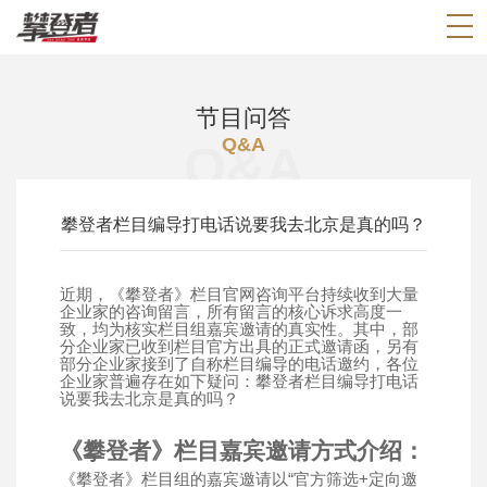
节目问答
Q&A
Q&A
攀登者栏目编导打电话说要我去北京是真的吗？
近期，《攀登者》栏目官网咨询平台持续收到大量
企业家的咨询留言，所有留言的核心诉求高度一
致，均为核实栏目组嘉宾邀请的真实性。其中，部
分企业家已收到栏目官方出具的正式邀请函，另有
部分企业家接到了自称栏目编导的电话邀约，各位
企业家普遍存在如下疑问：攀登者栏目编导打电话
说要我去北京是真的吗？
《攀登者》栏目嘉宾邀请方式介绍：
《攀登者》栏目组的嘉宾邀请以“官方筛选+定向邀