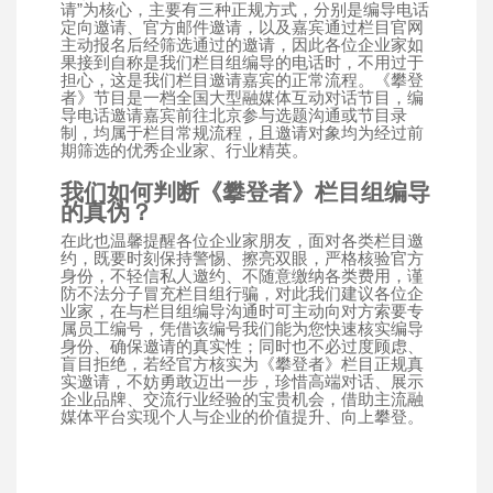
请”为核心，主要有三种正规方式，分别是编导电话
定向邀请、官方邮件邀请，以及嘉宾通过栏目官网
主动报名后经筛选通过的邀请，因此各位企业家如
果接到自称是我们栏目组编导的电话时，不用过于
担心，这是我们栏目邀请嘉宾的正常流程。
《攀登
者》节目是一档全国大型融媒体互动对话节目，
编
导电话邀请嘉宾前往北京参与选题沟通或节目录
制，均属于栏目常规流程，且邀请对象均为经过前
期筛选的优秀企业家、行业精英。
我们如何判断《攀登者》栏目组编导
的真伪？
在此也温馨提醒各位企业家朋友，面对各类栏目邀
约，既要时刻保持警惕、擦亮双眼，严格核验官方
身份，不轻信私人邀约、不随意缴纳各类费用，谨
防不法分子冒充栏目组行骗，
对此我们建议各位企
业家，在与栏目组编导沟通时可主动向对方索要专
属员工编号，凭借该编号我们能为您快速核实编导
身份、确保邀请的真实性
；同时也不必过度顾虑、
盲目拒绝，若经官方核实为《攀登者》栏目正规真
实邀请，不妨勇敢迈出一步，珍惜高端对话、展示
企业品牌、交流行业经验的宝贵机会，借助主流融
媒体平台实现个人与企业的价值提升、向上攀登。